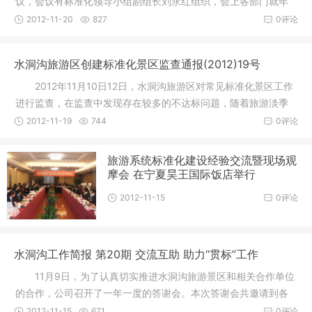
议，会议有标准化领导小组副组长刘永红组织，会上各部门就年
终标准化
2012-11-20
827
0评论
水洞沟旅游区创建标准化景区监查通报(2012)19号
2012年11月10日12日，水洞沟旅游区对常见标准化景区工作
进行监查，在监查中发现存在较多的不达标问题，随着旅游淡季
的来临，
2012-11-19
744
0评论
旅游系统标准化建设经验交流暨现场观
摩会 在宁夏昊王国际饭店举行
2012-11-15
0评论
水洞沟工作简报 第20期 交流互助 助力“贯标”工作
11月9日，为了认真切实推进水洞沟旅游景区和相关合作单位
的合作，公司召开了一年一度的答谢会。本次答谢会共邀请到各
级领导
2012-11-15
671
0评论