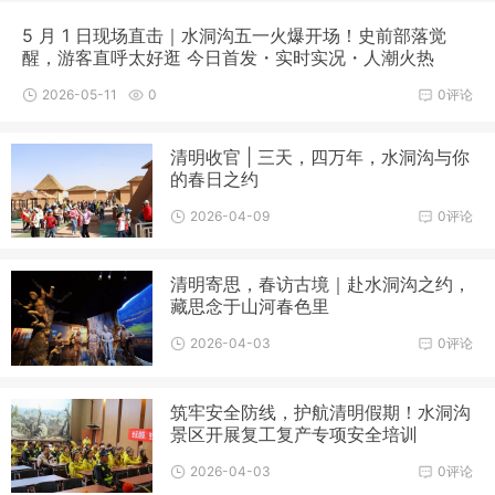
5 月 1 日现场直击｜水洞沟五一火爆开场！史前部落觉
醒，游客直呼太好逛 今日首发・实时实况・人潮火热
2026-05-11
0
0评论
清明收官 | 三天，四万年，水洞沟与你
的春日之约
2026-04-09
0评论
清明寄思，春访古境｜赴水洞沟之约，
藏思念于山河春色里
2026-04-03
0评论
筑牢安全防线，护航清明假期！水洞沟
景区开展复工复产专项安全培训
2026-04-03
0评论