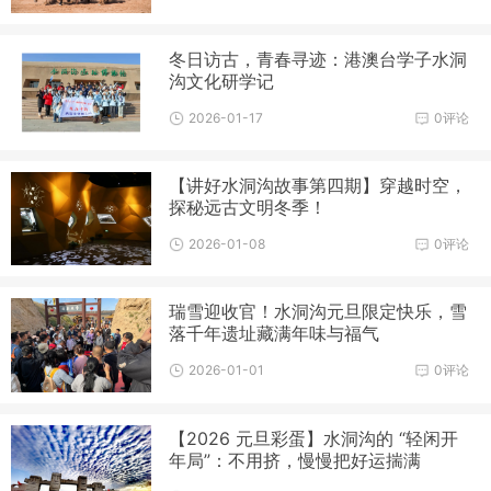
冬日访古，青春寻迹：港澳台学子水洞
沟文化研学记
2026-01-17
0评论
【讲好水洞沟故事第四期】穿越时空，
探秘远古文明冬季！
2026-01-08
0评论
瑞雪迎收官！水洞沟元旦限定快乐，雪
落千年遗址藏满年味与福气
2026-01-01
0评论
【2026 元旦彩蛋】水洞沟的 “轻闲开
年局”：不用挤，慢慢把好运揣满