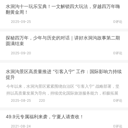
水洞沟十一玩乐宝典！一文解锁四大玩法，穿越四万年嗨
翻黄金周！
2025-09-25
0评论
探秘四万年，少年与历史的对话｜讲好水洞沟故事第二期
圆满结束
2025-09-20
0评论
水洞沟景区高质量推进 “引客入宁” 工作：国际影响力持续
提升
今年以来，水洞沟景区紧紧围绕自治区 “引客入宁” 战略部署，坚
持以高质量发展为导向，持续优化国际旅游服务能力，积极拓展
海外客源市场，取得阶段性显著成效。截至目前，景区累计接待
2025-08-25
220
0评论
外宾游客近 3 万人次，国际影响力与品牌吸引力不断提升。一、
宁夏六大举措提升旅游产业国际竞
49.9元专属福利来袭，宁夏人请查收！
2021-08-24
0评论