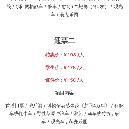
筏
/
水陆两栖战车
/
驼车
/
射箭+气炮枪（各5发）
/
观光
车
/
萌宠乐园
通票二
特惠价：¥ 198 /人
学生价：¥ 178 /人
证件价：¥ 158 /人
项目内容
首道门票
/
藏兵洞
/
博物馆动感体验《梦回4万年》
/
骆驼
车或牦牛车
/
野性草原冲浪车
/
游船
/
马车或竹筏
/
驼
车
/
观光车
/
萌宠乐园