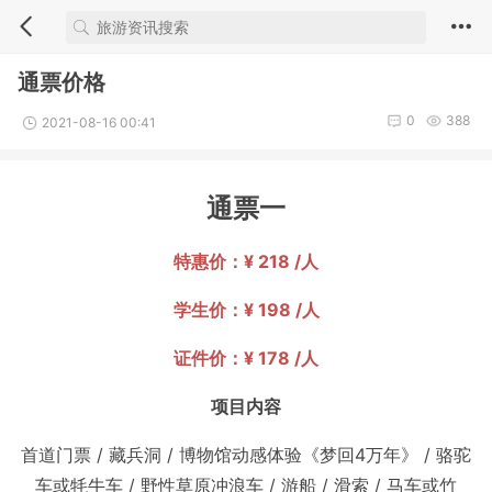
通票价格
0
388
2021-08-16 00:41
通票一
特惠价：¥ 218 /人
学生价：¥ 198 /人
证件价：¥ 178 /人
项目内容
首道门票 / 藏兵洞
/
博物馆动感体验《梦回4万年》
/
骆驼
车或牦牛车
/
野性草原冲浪车
/
游船
/
滑索
/
马车或竹