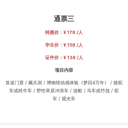
通票三
特惠价：¥ 178 /人
学生价：¥ 158 /人
证件价：¥ 138 /人
项目内容
首道门票
/
藏兵洞
/
博物馆动感体验《梦回4万年》
/
骆驼
车或牦牛车
/
野性草原冲浪车
/
游船
/
马车或竹筏
/
驼
车
/
观光车