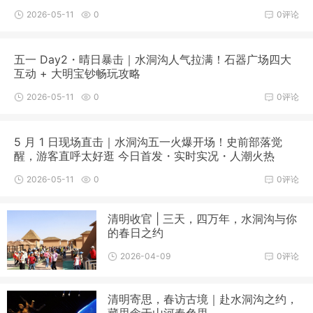
2026-05-11
0
0评论
五一 Day2・晴日暴击｜水洞沟人气拉满！石器广场四大
互动 + 大明宝钞畅玩攻略
2026-05-11
0
0评论
5 月 1 日现场直击｜水洞沟五一火爆开场！史前部落觉
醒，游客直呼太好逛 今日首发・实时实况・人潮火热
2026-05-11
0
0评论
清明收官 | 三天，四万年，水洞沟与你
的春日之约
2026-04-09
0评论
清明寄思，春访古境｜赴水洞沟之约，