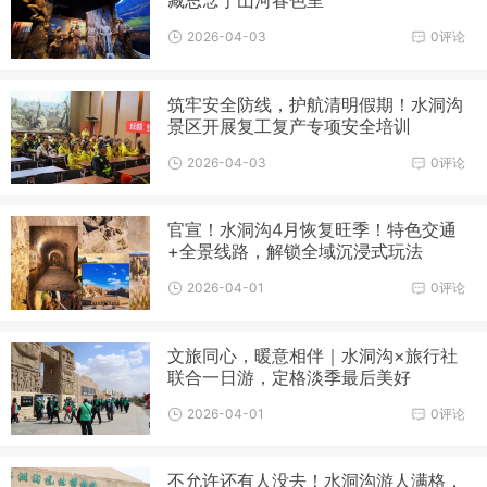
藏思念于山河春色里
2026-04-03
0评论
筑牢安全防线，护航清明假期！水洞沟
景区开展复工复产专项安全培训
2026-04-03
0评论
官宣！水洞沟4月恢复旺季！特色交通
+全景线路，解锁全域沉浸式玩法
2026-04-01
0评论
文旅同心，暖意相伴｜水洞沟×旅行社
联合一日游，定格淡季最后美好
2026-04-01
0评论
不允许还有人没去！水洞沟游人满格，