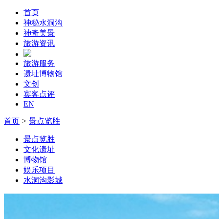
首页
神秘水洞沟
神奇美景
旅游资讯
旅游服务
遗址博物馆
文创
宾客点评
EN
首页
>
景点览胜
景点览胜
文化遗址
博物馆
娱乐项目
水洞沟影城