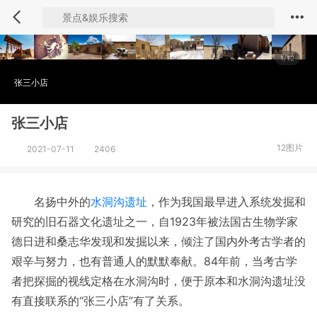
1/12
张三小店
张三小店
12图片
2021-07-11
2406
名扬中外的
水洞沟遗址
，作为我国最早进入系统发掘和
研究的旧石器文化遗址之一，自1923年被法国古生物学家
德日进和桑志华发现和发掘以来，倾注了国内外考古学者的
艰辛与努力，也有普通人的默默奉献。84年前，当考古学
者把探掘的视线定格在水洞沟时，便于原本和水洞沟遗址没
有直接联系的“张三小店”有了关系。