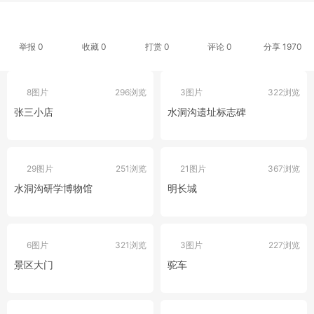
举报 0
收藏 0
打赏
0
评论
0
分享
1970
8图片
296浏览
3图片
322浏览
张三小店
水洞沟遗址标志碑
29图片
251浏览
21图片
367浏览
水洞沟研学博物馆
明长城
6图片
321浏览
3图片
227浏览
景区大门
驼车