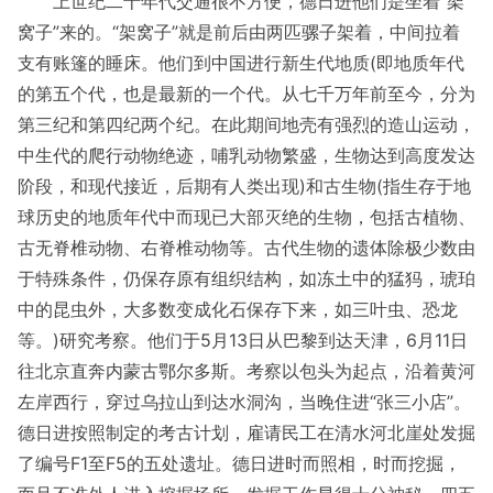
上世纪二十年代交通很不方便，德日进他们是坐着“架
窝子”来的。“架窝子”就是前后由两匹骡子架着，中间拉着
支有账篷的睡床。他们到中国进行新生代地质(即地质年代
的第五个代，也是最新的一个代。从七千万年前至今，分为
第三纪和第四纪两个纪。在此期间地壳有强烈的造山运动，
中生代的爬行动物绝迹，哺乳动物繁盛，生物达到高度发达
阶段，和现代接近，后期有人类出现)和古生物(指生存于地
球历史的地质年代中而现已大部灭绝的生物，包括古植物、
古无脊椎动物、右脊椎动物等。古代生物的遗体除极少数由
于特殊条件，仍保存原有组织结构，如冻土中的猛犸，琥珀
中的昆虫外，大多数变成化石保存下来，如三叶虫、恐龙
等。)研究考察。他们于5月13日从巴黎到达天津，6月11日
往北京直奔内蒙古鄂尔多斯。考察以包头为起点，沿着黄河
左岸西行，穿过乌拉山到达水洞沟，当晚住进“张三小店”。
德日进按照制定的考古计划，雇请民工在清水河北崖处发掘
了编号F1至F5的五处遗址。德日进时而照相，时而挖掘，