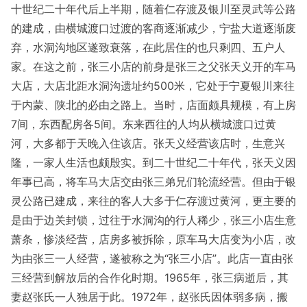
十世纪二十年代后上半期，随着仁存渡及银川至灵武等公路
的建成，由横城渡口过渡的客商逐渐减少，宁盐大道逐渐废
弃，水洞沟地区遂致衰落，在此居住的也只剩四、五户人
家。在这之前，张三小店的前身是张三之父张天义开的车马
大店，大店北距水洞沟遗址约500米，它处于宁夏银川来往
于内蒙、陕北的必由之路上。当时，店面颇具规模，有上房
7间，东西配房各5间。东来西往的人均从横城渡口过黄
河，大多都于天晚入住该店。张天义经营该店时，生意兴
隆，一家人生活也颇殷实。到二十世纪二十年代，张天义因
年事已高，将车马大店交由张三弟兄们轮流经营。但由于银
灵公路已建成，来往的客人大多于仁存渡过黄河，更主要的
是由于边关封锁，过往于水洞沟的行人稀少，张三小店生意
萧条，惨淡经营，店房多被拆除，原车马大店变为小店，改
为由张三一人经营，遂被称之为“张三小店”。此店一直由张
三经营到解放后的合作化时期。1965年，张三病逝后，其
妻赵张氏一人独居于此。1972年，赵张氏因体弱多病，搬