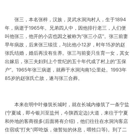
张三，本名张梓，汉族，灵武水洞沟村人，生于1894
年，病逝于1965年。兄弟四人中，因他排行老三，人们便
叫他张三，他开的小店也因之被称为“张三小店”。张三前妻
早年病故，后来张三续弦，与比他小12岁，时年15岁的赵
张氏结婚，婚后再没有生养。张三与前妾只生育一女，其女
出嫁后，张三夫妇到上个世纪的五十年代成了村上的“五保
户”。1965年张三病逝，就葬于水洞沟南1公里处。1993年
85岁的赵张氏亡故，遂与张三合葬。
本来在明中叶修筑长城时，就在长城内修筑了一条宁盐
(宁夏城，即今银川至盐州，今陕西定边)大道，来往于宁夏
和外地的客商很多(后面将有介绍)，他们往往在水洞沟客店
住宿或“打夹”(即吃饭，做暂短的休息，喂牲口等)。到了二