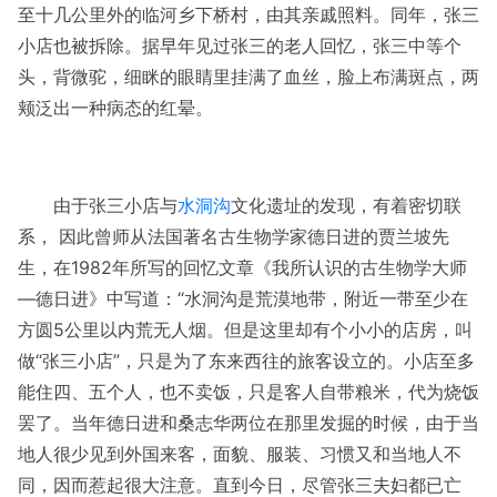
至十几公里外的临河乡下桥村，由其亲戚照料。同年，张三
小店也被拆除。据早年见过张三的老人回忆，张三中等个
头，背微驼，细眯的眼睛里挂满了血丝，脸上布满斑点，两
颊泛出一种病态的红晕。
由于张三小店与
水洞沟
文化遗址的发现，有着密切联
系， 因此曾师从法国著名古生物学家德日进的贾兰坡先
生，在1982年所写的回忆文章《我所认识的古生物学大师
—德日进》中写道：“水洞沟是荒漠地带，附近一带至少在
方圆5公里以内荒无人烟。但是这里却有个小小的店房，叫
做“张三小店”，只是为了东来西往的旅客设立的。小店至多
能住四、五个人，也不卖饭，只是客人自带粮米，代为烧饭
罢了。当年德日进和桑志华两位在那里发掘的时候，由于当
地人很少见到外国来客，面貌、服装、习惯又和当地人不
同，因而惹起很大注意。直到今日，尽管张三夫妇都已亡