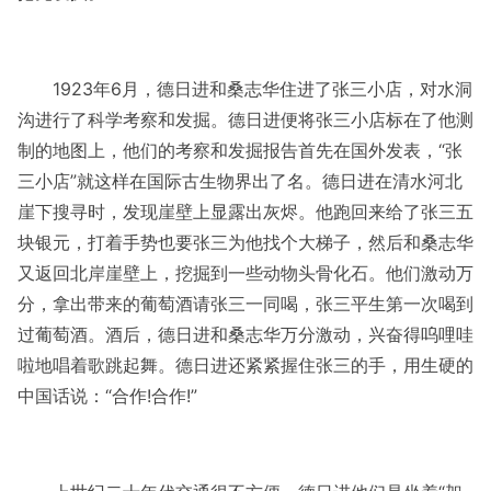
1923年6月，德日进和桑志华住进了张三小店，对水洞
沟进行了科学考察和发掘。德日进便将张三小店标在了他测
制的地图上，他们的考察和发掘报告首先在国外发表，“张
三小店”就这样在国际古生物界出了名。德日进在清水河北
崖下搜寻时，发现崖壁上显露出灰烬。他跑回来给了张三五
块银元，打着手势也要张三为他找个大梯子，然后和桑志华
又返回北岸崖壁上，挖掘到一些动物头骨化石。他们激动万
分，拿出带来的葡萄酒请张三一同喝，张三平生第一次喝到
过葡萄酒。酒后，德日进和桑志华万分激动，兴奋得呜哩哇
啦地唱着歌跳起舞。德日进还紧紧握住张三的手，用生硬的
中国话说：“合作!合作!”