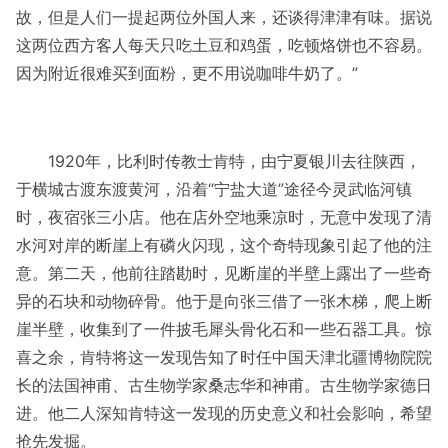
故，但是人们一提起两位外国人来，还谈得津津有味。据说
这两位西方客人每天只吃土豆和鸡蛋，吃顿烙饼也不容易。
因为附近很难买到面粉，更不用说咖啡牛奶了。”
1920年，比利时传教士肯特，由宁夏银川去往陕西，
于横城古渡东渡黄河，沿着“宁盐大道”途径今灵武临河镇
时，夜宿张三小店。他在店外空地乘凉时，无意中发现了清
水河对岸的断崖上有磷火闪现，这个奇特现象引起了他的注
意。第二天，他前往踏勘时，见断崖的半壁上露出了一些奇
异的石块和动物碎骨。他于是向张三借了一张木梯，爬上断
崖半壁，收集到了一件披毛犀头骨化石和一些石器工具。惊
喜之余，肯特将这一发现告知了时任中国天津北疆博物院院
长的法国神甫、古生物学家桑志华和神甫。古生物学家德日
进。他二人深知肯特这一发现的历史意义和社会影响，希望
抢先发掘。