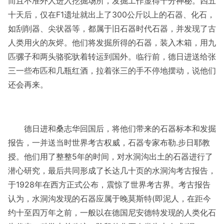
而且不准外人进入挖掘场所，发掘工作显得十分神秘。四五
十天后，仅在F1遗址就出上了300公斤以上的石器、化石，
如刮削器、尖状器等，都属于旧石器时代石器，并发现了古
人类用火的灰烬。他们将发掘所得的石器，装入木箱，用九
匹骡子和两头骆驼驮着转运到国外。临行前，德日进送给张
三一些布匹和几瓶红酒，拉着张三的手不停地摆动，说他们
还会再来。
德日进和桑志华回国后，将他们带来的石器标本和发掘
报告，一并送当时世界考古权威，石器专家布勒.步日耶教
授。他们用了整整5年的时间，对水洞沟出土的石器进行了
潜心研究，最后共同形成了长达几十页的水洞沟考古报告，
于1928年在西方正式公布，震惊了世界考古界。考古报告
认为，水洞沟发现的石器应属于晚莫斯特(即泥人，在距今
约十至四万年之前，一般以在德国尼安德特发现的人类化石