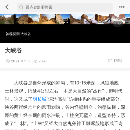
1/17
神秘莫测 大峡谷
大峡谷
17图片
2021-07-11
2667
大峡谷是自然形成的冲沟，有10-15米深，风蚀地貌，
土林景观，绵延4公里左右，本是大自然的“杰作”，但明代
时，这又成了
明长城
“深沟高垒”防御体系的重要组成部分。
峡谷两岸经常年的风雨剥蚀，谷内怪壁峭立，沟壑纵横，深
厚的黄土经长期的雨水冲刷，土柱突兀壁立，造型奇特，形
成了“土林”。“土林”又经大自然鬼斧神工雕琢般地形成千奇