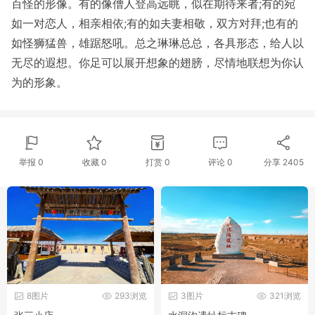
百怪的形像。有的像僧人登高远眺，似在期待来者;有的宛
如一对恋人，相亲相依;有的如夫妻相敬，双方对拜;也有的
如怪狮猛兽，雄踞怒吼。总之琳琳总总，各具形态，给人以
无尽的遐想。你足可以展开想象的翅膀，尽情地联想为你认
为的形象。
举报 0
收藏 0
打赏
0
评论
0
分享
2405
8图片
293浏览
3图片
321浏览