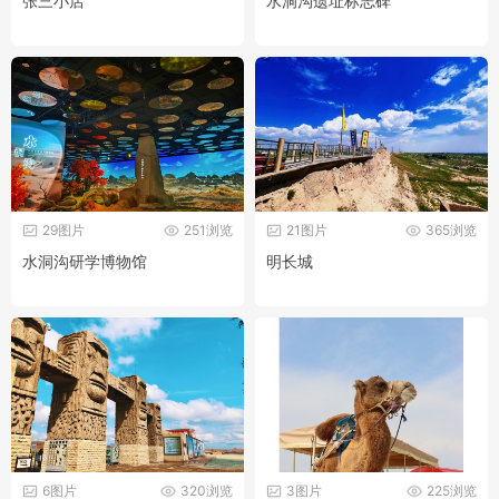
张三小店
水洞沟遗址标志碑
29图片
251浏览
21图片
365浏览
水洞沟研学博物馆
明长城
6图片
320浏览
3图片
225浏览