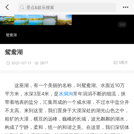
1/5
鸳鸯湖
鸳鸯湖
5图片
2021-07-11
2677
这座湖，有一个美丽的名称，叫鸳鸯湖。水面近10万
平方米，水深3至4米，是
水洞沟
常年涓涓不断的细流，挟
带着地表的盐分，汇集而成的一个咸水湖，不过水中盐分并
不太高。来到这里，我们置身于大漠深处的湖光山色之中，
粗犷的大漠，横亘的远峰，巍峨的长城，波光粼粼的湖水，
构成了宁静，柔和，统一的和谐之美。在这里，我们深切体