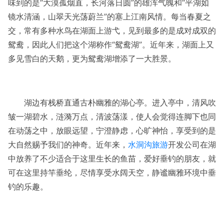
味到的是“大漠孤烟直，长河落日圆”的雄浑气魄和“平湖如
镜水清涵，山翠天光荡蔚兰”的塞上江南风情。每当春夏之
交，常有多种水鸟在湖面上游弋，见到最多的是成对成双的
鸳鸯，因此人们把这个湖称作“鸳鸯湖”。近年来，湖面上又
多见雪白的天鹅，更为鸳鸯湖增添了一大胜景。
湖边有栈桥直通古朴幽雅的湖心亭。进入亭中，清风吹
皱一湖碧水，涟漪万点，清波荡漾，使人会觉得连脚下也同
在动荡之中，放眼远望，宁澄静虑，心旷神怡，享受到的是
大自然赐予我们的神奇。近年来，
水洞沟旅游
开发公司在湖
中放养了不少适合于这里生长的鱼苗，爱好垂钓的朋友，就
可在这里持竿垂纶，尽情享受水阔天空，静谧幽雅环境中垂
钓的乐趣。