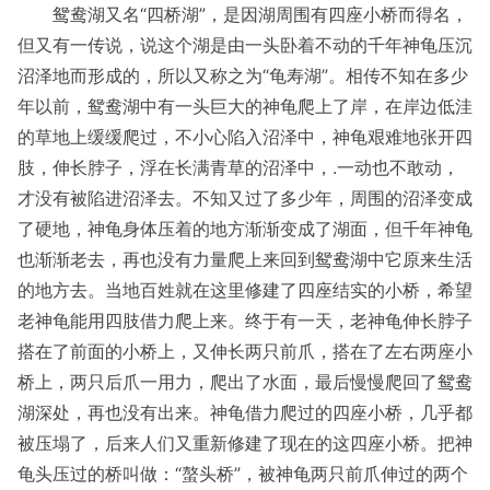
鸳鸯湖又名“四桥湖”，是因湖周围有四座小桥而得名，
但又有一传说，说这个湖是由一头卧着不动的千年神龟压沉
沼泽地而形成的，所以又称之为“龟寿湖”。相传不知在多少
年以前，鸳鸯湖中有一头巨大的神龟爬上了岸，在岸边低洼
的草地上缓缓爬过，不小心陷入沼泽中，神龟艰难地张开四
肢，伸长脖子，浮在长满青草的沼泽中，.一动也不敢动，
才没有被陷进沼泽去。不知又过了多少年，周围的沼泽变成
了硬地，神龟身体压着的地方渐渐变成了湖面，但千年神龟
也渐渐老去，再也没有力量爬上来回到鸳鸯湖中它原来生活
的地方去。当地百姓就在这里修建了四座结实的小桥，希望
老神龟能用四肢借力爬上来。终于有一天，老神龟伸长脖子
搭在了前面的小桥上，又伸长两只前爪，搭在了左右两座小
桥上，两只后爪一用力，爬出了水面，最后慢慢爬回了鸳鸯
湖深处，再也没有出来。神龟借力爬过的四座小桥，几乎都
被压塌了，后来人们又重新修建了现在的这四座小桥。把神
龟头压过的桥叫做：“螯头桥”，被神龟两只前爪伸过的两个