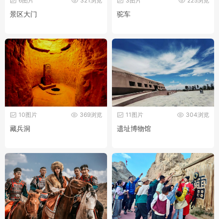
6图片
321浏览
3图片
225浏览
景区大门
驼车
10图片
369浏览
11图片
304浏览
藏兵洞
遗址博物馆