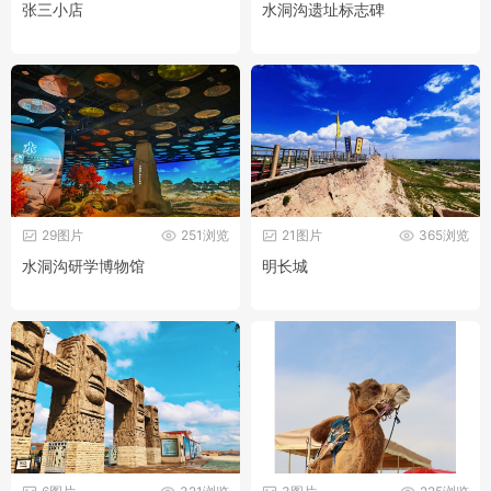
张三小店
水洞沟遗址标志碑
29图片
251浏览
21图片
365浏览
水洞沟研学博物馆
明长城