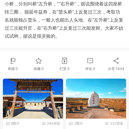
小桥，分别叫桥“左升桥，”“右升桥”，据说围绕着这四座桥
转三圈， 能延年益寿，在“螯头桥”上反复过三次，考取功
名就能独占螯头，一般人也能出人头地。在“左升桥”上反复
过三次能升官，在“右升桥”上反复过三次能发财。大家不妨
试试哟，据说是很灵验的。
举报 0
收藏 0
打赏
0
评论
0
分享
1434
8图片
294浏览
3图片
322浏览