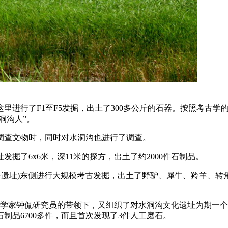
这里进行了F1至F5发掘，出土了300多公斤的石器。按照考古
洞沟人”。
旗调查文物时，同时对水洞沟也进行了调查。
发掘了6x6米，深11米的探方，出土了约2000件石制品。
I号遗址)东侧进行大规模考古发掘，出土了野驴、犀牛、羚羊、转
考古学家钟侃研究员的带领下，又组织了对水洞沟文化遗址为期一
制品6700多件，而且首次发现了3件人工磨石。