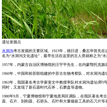
遗址发掘点
水洞沟
考古发掘的主要区域。1923年，德日进，桑志华首先在
名为“水洞沟文化遗址”，最早生活在这里的古人类就称之为“水
1957年，内蒙古自治区博物馆的汪宇平先生，在内蒙鄂托克
1960年，中国和前苏联组建的中苏古生物考察队，对水洞沟遗址
1963年，我国著名考古学家斐文中教授率队对水洞沟遗址(即
同时，又发现了新石器时代石斧，石磨盘等遗物。
1980年9月，宁夏博物馆和宁夏地质局区调队，在我区著名
器、石片、刮削器、石箭头、石叶和大量镶嵌工具的石刀片等石