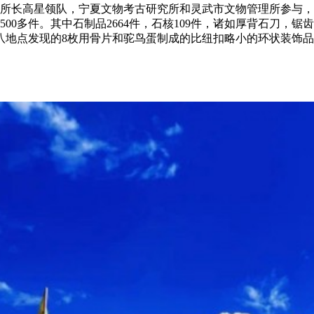
研究所所长高星领队，宁夏文物考古研究所和灵武市文物管理所参
00多件。其中石制品2664件，石核109件，诸如厚背石刀，
八地点发现的8枚用骨片和驼鸟蛋制成的比纽扣略小的环状装饰