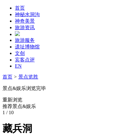
首页
神秘水洞沟
神奇美景
旅游资讯
旅游服务
遗址博物馆
文创
宾客点评
EN
首页
>
景点览胜
景点&娱乐浏览完毕
重新浏览
推荐景点&娱乐
1
/ 10
藏兵洞