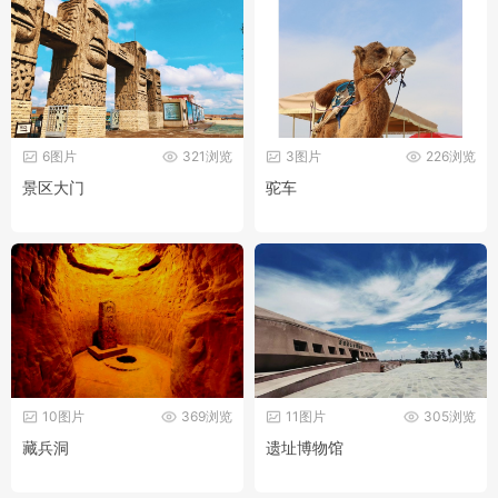
6图片
321浏览
3图片
226浏览
景区大门
驼车
10图片
369浏览
11图片
305浏览
藏兵洞
遗址博物馆