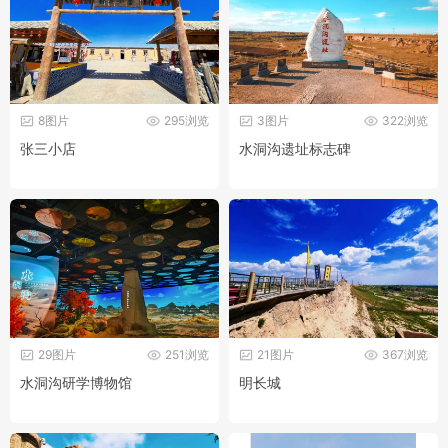
8图片
295浏览
3图片
322浏览
张三小店
水洞沟遗址标志碑
29图片
251浏览
21图片
367浏览
水洞沟研学博物馆
明长城