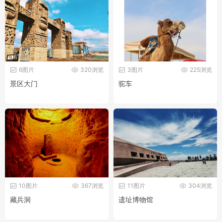
6图片
320浏览
3图片
225浏览
景区大门
驼车
10图片
367浏览
11图片
304浏览
藏兵洞
遗址博物馆