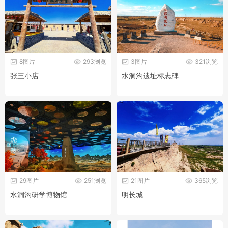
8图片
293浏览
3图片
321浏览
张三小店
水洞沟遗址标志碑
29图片
251浏览
21图片
365浏览
水洞沟研学博物馆
明长城