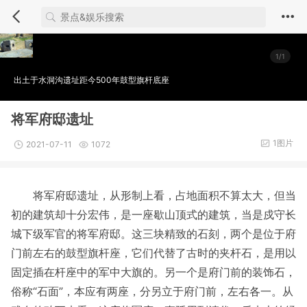
1/1
出土于水洞沟遗址距今500年鼓型旗杆底座
将军府邸遗址
1图片
2021-07-11
1072
将军府邸遗址，从形制上看，占地面积不算太大，但当
初的建筑却十分宏伟，是一座歇山顶式的建筑，当是戍守长
城下级军官的将军府邸。这三块精致的石刻，两个是位于府
门前左右的鼓型旗杆座，它们代替了古时的夹杆石，是用以
固定插在杆座中的军中大旗的。另一个是府门前的装饰石，
俗称“石面”，本应有两座，分另立于府门前，左右各一。从