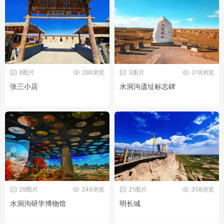
8图片
286浏览
3图片
318浏览
张三小店
水洞沟遗址标志碑
29图片
246浏览
21图片
358浏览
水洞沟研学博物馆
明长城