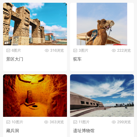
6图片
316浏览
3图片
222浏览
景区大门
驼车
10图片
363浏览
11图片
299浏览
藏兵洞
遗址博物馆