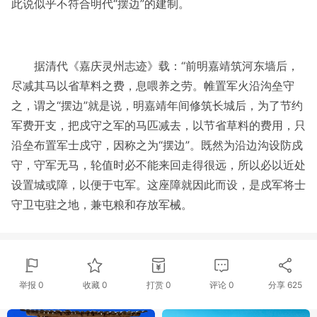
此说似乎不符合明代“摆边”的建制。
据清代《嘉庆灵州志迹》载：“前明嘉靖筑河东墙后，
尽减其马以省草料之费，息喂养之劳。帷置军火沿沟垒守
之，谓之“摆边”就是说，明嘉靖年间修筑长城后，为了节约
军费开支，把戍守之军的马匹减去，以节省草料的费用，只
沿垒布置军士戍守，因称之为“摆边”。既然为沿边沟设防戍
守，守军无马，轮值时必不能来回走得很远，所以必以近处
设置城或障，以便于屯军。这座障就因此而设，是戍军将士
守卫屯驻之地，兼屯粮和存放军械。
举报 0
收藏 0
打赏
0
评论
0
分享
625