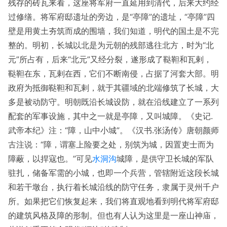
残存的砖瓦来看，这座将军府一直延用到清代，后来大约经
过修缮。将军府邸遗址的旁边，是“亭障”的遗址，“亭障”四
壁是用黄土夯筑而成的围墙，我们知道，明代的国土是不完
整的。明初，长城以北是为元朝的残部逃往北方，时为“北
元”所占有，后来“北元”又经分裂，遂形成了鞑靼和瓦剌，
鞑靼在东，瓦剌在西，它们不断南侵，占据了河套大部。明
政府为抵御鞑靼和瓦剌，就于其疆域的北端修筑了长城，大
多是被动防守。明朝既沿长城设防，就在沿线建立了一系列
配套的军事设施，其中之一就是亭障，又叫城障。《史记.
武帝本纪》注：“障，山中小城”。《汉书.张汤传》唐朝颜师
古注说：“障，谓塞上险要之处，别筑为城，因置吏士而为
障蔽，以捍寇也。”可见
水洞沟
城障，是供守卫长城的军队
驻扎，储备军需的小城，也即一个兵营，管辖附近这段长城
和若干墩台，执行着长城沿线的防守任务，隶属于灵州千户
所。如果把它们恢复起来，我们将直观地看到明代将军府邸
的建筑风格及障的形制。但也有人认为这里是一座山神庙，