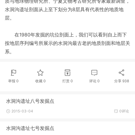
质与地球物理研究所、宁夏文物考古研究所专家最新调查，
水洞沟遗址剖面从上至下划分为8层具有代表性的地质地
层。
在1980年发掘的坑位剖面上，我们可以看到自上而下
按地层序列编号所展示的水洞沟最古老的地质剖面和地层关
系。
举报 0
收藏 0
打赏
0
评论
0
分享
938
水洞沟遗址八号发掘点
2015-03-04
0评论
水洞沟遗址七号发掘点