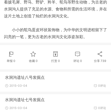
着披毛犀、野马、野驴、羚羊、鸵鸟等野生动物，为古老的
水洞沟人提供了充足的水源、食物和所需的生活环境，并在
这片土地上创造了灿烂的水洞沟文化。
小小的鸵鸟蛋皮环状装饰物，为中华的文明进程留下了
闪亮的一笔，更为古老的水洞沟文化添姿加彩。
举报 0
收藏 0
打赏
0
评论
0
分享
739
水洞沟遗址八号发掘点
2015-03-04
0评论
水洞沟遗址七号发掘点
2015-03-04
0评论