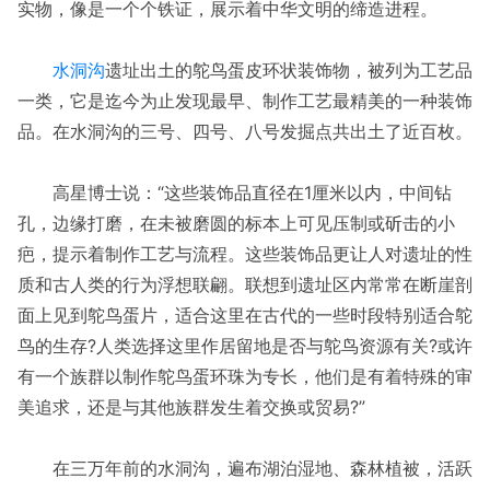
实物，像是一个个铁证，展示着中华文明的缔造进程。
水洞沟
遗址出土的鸵鸟蛋皮环状装饰物，被列为工艺品
一类，它是迄今为止发现最早、制作工艺最精美的一种装饰
品。在水洞沟的三号、四号、八号发掘点共出土了近百枚。
高星博士说：“这些装饰品直径在1厘米以内，中间钻
孔，边缘打磨，在未被磨圆的标本上可见压制或斫击的小
疤，提示着制作工艺与流程。这些装饰品更让人对遗址的性
质和古人类的行为浮想联翩。联想到遗址区内常常在断崖剖
面上见到鸵鸟蛋片，适合这里在古代的一些时段特别适合鸵
鸟的生存?人类选择这里作居留地是否与鸵鸟资源有关?或许
有一个族群以制作鸵鸟蛋环珠为专长，他们是有着特殊的审
美追求，还是与其他族群发生着交换或贸易?”
在三万年前的水洞沟，遍布湖泊湿地、森林植被，活跃