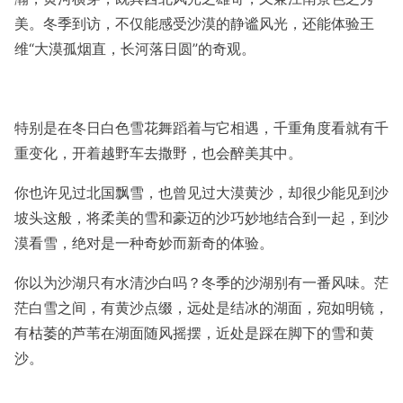
美。冬季到访，不仅能感受沙漠的静谧风光，还能体验王
维“大漠孤烟直，长河落日圆”的奇观。
特别是在冬日白色雪花舞蹈着与它相遇，千重角度看就有千
重变化，开着越野车去撒野，也会醉美其中。
你也许见过北国飘雪，也曾见过大漠黄沙，却很少能见到沙
坡头这般，将柔美的雪和豪迈的沙巧妙地结合到一起，到沙
漠看雪，绝对是一种奇妙而新奇的体验。
你以为沙湖只有水清沙白吗？冬季的沙湖别有一番风味。茫
茫白雪之间，有黄沙点缀，远处是结冰的湖面，宛如明镜，
有枯萎的芦苇在湖面随风摇摆，近处是踩在脚下的雪和黄
沙。