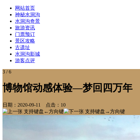
网站首页
神秘水洞沟
水洞沟奇景
旅游资讯
门票预订
景区攻略
古遗址
水洞沟影城
游客点评
3
/ 6
博物馆动感体验—梦回四万年
日期：
2020-09-11
点击：
10