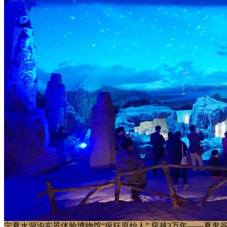
宁夏水洞沟实景体验博物馆“疯狂原始人” 穿越3万年——夏鬼谷