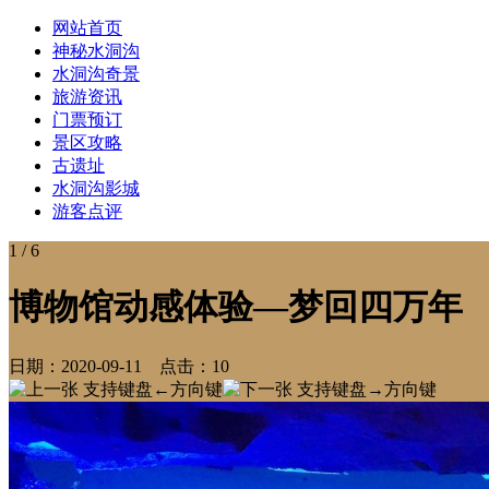
网站首页
神秘水洞沟
水洞沟奇景
旅游资讯
门票预订
景区攻略
古遗址
水洞沟影城
游客点评
1
/ 6
博物馆动感体验—梦回四万年
日期：
2020-09-11
点击：
10