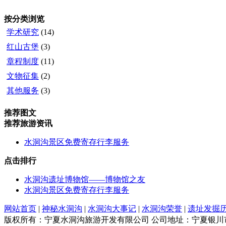
按分类浏览
学术研究
(14)
红山古堡
(3)
章程制度
(11)
文物征集
(2)
其他服务
(3)
推荐图文
推荐旅游资讯
水洞沟景区免费寄存行李服务
点击排行
水洞沟遗址博物馆——博物馆之友
水洞沟景区免费寄存行李服务
网站首页
|
神秘水洞沟
|
水洞沟大事记
|
水洞沟荣誉
|
遗址发掘
版权所有：宁夏水洞沟旅游开发有限公司 公司地址：宁夏银川