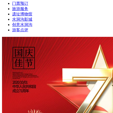
门票预订
旅游服务
遗址博物馆
水洞沟影城
创意水洞沟
游客点评