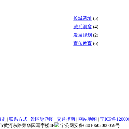
长城遗址
(5)
藏兵洞窟
(4)
发展规划
(2)
宣传教育
(6)
历史
|
联系方式
|
景区导游图
|
交通指南
|
网站地图
|
宁ICP备12000
市黄河东路荣华园写字楼4F
宁公网安备64010602000059号