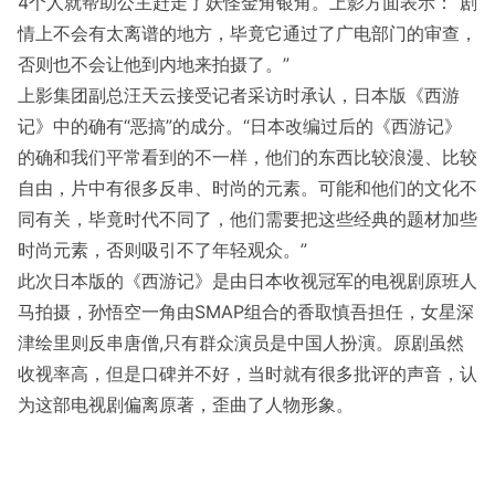
4个人就帮助公主赶走了妖怪金角银角。上影方面表示：“剧
情上不会有太离谱的地方，毕竟它通过了广电部门的审查，
否则也不会让他到内地来拍摄了。”
上影集团副总汪天云接受记者采访时承认，日本版《西游
记》中的确有“恶搞”的成分。“日本改编过后的《西游记》
的确和我们平常看到的不一样，他们的东西比较浪漫、比较
自由，片中有很多反串、时尚的元素。可能和他们的文化不
同有关，毕竟时代不同了，他们需要把这些经典的题材加些
时尚元素，否则吸引不了年轻观众。”
此次日本版的《西游记》是由日本收视冠军的电视剧原班人
马拍摄，孙悟空一角由SMAP组合的香取慎吾担任，女星深
津绘里则反串唐僧,只有群众演员是中国人扮演。原剧虽然
收视率高，但是口碑并不好，当时就有很多批评的声音，认
为这部电视剧偏离原著，歪曲了人物形象。