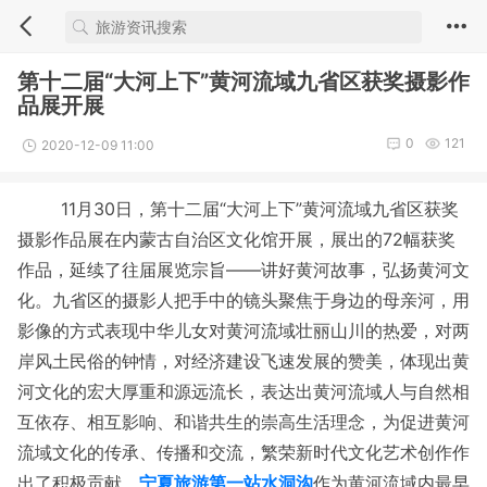
第十二届“大河上下”黄河流域九省区获奖摄影作
品展开展
0
121
2020-12-09 11:00
11月30日，第十二届“大河上下”黄河流域九省区获奖
摄影作品展在内蒙古自治区文化馆开展，展出的72幅获奖
作品，延续了往届展览宗旨——讲好黄河故事，弘扬黄河文
化。九省区的摄影人把手中的镜头聚焦于身边的母亲河，用
影像的方式表现中华儿女对黄河流域壮丽山川的热爱，对两
岸风土民俗的钟情，对经济建设飞速发展的赞美，体现出黄
河文化的宏大厚重和源远流长，表达出黄河流域人与自然相
互依存、相互影响、和谐共生的崇高生活理念，为促进黄河
流域文化的传承、传播和交流，繁荣新时代文化艺术创作作
出了积极贡献。
宁夏旅游第一站水洞沟
作为黄河流域内最早