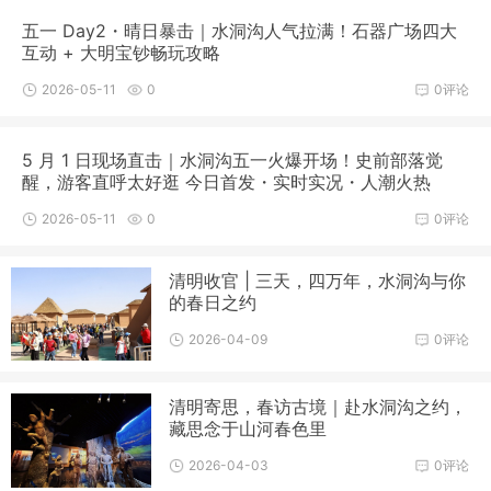
五一 Day2・晴日暴击｜水洞沟人气拉满！石器广场四大
互动 + 大明宝钞畅玩攻略
2026-05-11
0
0评论
5 月 1 日现场直击｜水洞沟五一火爆开场！史前部落觉
醒，游客直呼太好逛 今日首发・实时实况・人潮火热
2026-05-11
0
0评论
清明收官 | 三天，四万年，水洞沟与你
的春日之约
2026-04-09
0评论
清明寄思，春访古境｜赴水洞沟之约，
藏思念于山河春色里
2026-04-03
0评论