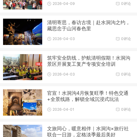
2026-04-09
0评论
清明寄思，春访古境｜赴水洞沟之约，
藏思念于山河春色里
2026-04-03
0评论
筑牢安全防线，护航清明假期！水洞沟
景区开展复工复产专项安全培训
2026-04-03
0评论
官宣！水洞沟4月恢复旺季！特色交通
+全景线路，解锁全域沉浸式玩法
2026-04-01
0评论
文旅同心，暖意相伴｜水洞沟×旅行社
联合一日游，定格淡季最后美好