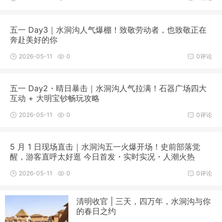
五一 Day3｜水洞沟人气爆棚！致敬劳动者，也致敬正在
奔赴美好的你
2026-05-11
0
0评论
五一 Day2・晴日暴击｜水洞沟人气拉满！石器广场四大
互动 + 大明宝钞畅玩攻略
2026-05-11
0
0评论
5 月 1 日现场直击｜水洞沟五一火爆开场！史前部落觉
醒，游客直呼太好逛 今日首发・实时实况・人潮火热
2026-05-11
0
0评论
清明收官 | 三天，四万年，水洞沟与你
的春日之约