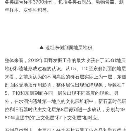
各类编号标本3700余件，包括各类石制品、动物骨骼、测
年样本、灰烬堆积等。
▲ 遗址东侧剖面地层堆积
整体来看，2019年田野发掘工作的最大收获在于SDG1地层
堆积和遗址形成过程的认识。从T5、T10至东侧剖面的地层
来看，之前所认为的不同高度的砾石层实际上为一层，东侧
剖面区受地质作用影响，整体层位出现沉降现象，导致在T
5、T10和东侧剖面在同一层位出现不同高度的现象。另
外，在水洞沟遗址第一地点的文化层堆积中，新石器时代层
位和旧石器时代主文化层第8层得到进一步确认，分别与19
80年发掘中的“上文化层”和“下文化层”相对应。
石制品类型上，主要可以分为石片石器工业产品和勒瓦娄哇