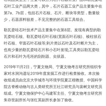
石叶工业产品两大类，其中，石片石器工业产品主要集中在
第7a、7b层，包括石片石核、石片、断块等类型，数量较
少，石器原料较差，不见完整的的石器工具组合。
勒瓦娄哇石叶技术产品主要集中在第8层。发现有典型的勒
瓦娄哇石核、勒瓦娄哇石叶石核(宽面石叶石核)、棱柱状石
叶石核、窄面石叶石核等;剥片类以石叶及石叶断片为主，
也有少量的勒瓦娄哇石片和小石叶发现;工具类以勒瓦娄哇
石片和石叶为毛坯的刮削器、尖状器。
2019年11月2日，宁夏文物局、宁夏文物考古研究所组织专
家对水洞沟遗址2019年度发掘工作进行检查验收。本次验
收组成员由北京大学城市与环境学院夏正楷教授、中国科学
院古脊椎动物与古人类研究所王社江研究员与裴树文研究员
组成。宁夏文物保护中心马建军主任、宁夏文物考古研究所
朱存世副所长与张红英副所长参加了验收。