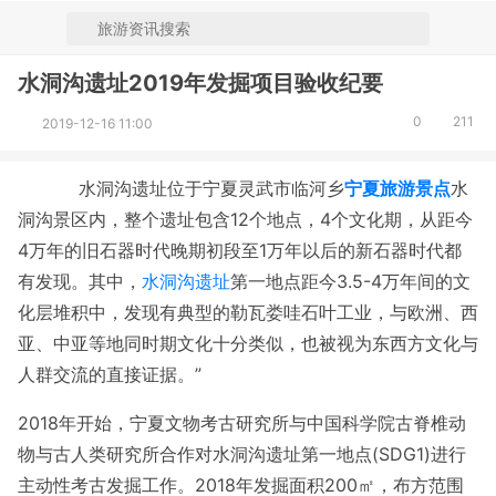
水洞沟遗址2019年发掘项目验收纪要
0
211
2019-12-16 11:00
水洞沟遗址位于宁夏灵武市临河乡
宁夏旅游景点
水
洞沟景区内，整个遗址包含12个地点，4个文化期，从距今
4万年的旧石器时代晚期初段至1万年以后的新石器时代都
有发现。其中，
水洞沟遗址
第一地点距今3.5-4万年间的文
化层堆积中，发现有典型的勒瓦娄哇石叶工业，与欧洲、西
亚、中亚等地同时期文化十分类似，也被视为东西方文化与
人群交流的直接证据。
”
2018年开始，宁夏文物考古研究所与中国科学院古脊椎动
物与古人类研究所合作对水洞沟遗址第一地点(SDG1)进行
主动性考古发掘工作。2018年发掘面积200㎡，布方范围