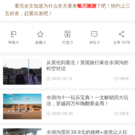
银川旅游
看完全文知道为什么冬天要来
了吧！快约上三
五好友，赶紧出发吧！
举报 0
收藏 0
打赏
0
评论
0
分享
1079
从英伦到塞北！英国旅行家在水洞沟的
时空对话
2025-10-12
0评论
水洞沟十一玩乐宝典！一文解锁四大玩
法，穿越四万年嗨翻黄金周！
2025-09-25
0评论
水洞沟景区39.9元的烧烤+游览让人狂