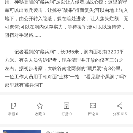
用。神秘莫测的“藏兵洞”足以让入侵者胆战心惊：这里的守
军可以出奇兵袭击，让掠夺“战果”得而复失;可以由地上转入
地下，由公开转入隐蔽，躲在暗处进攻，让人焦头烂额、无
可奈何;可以在洞内保存实力，等待援军;更可以以逸待劳，
阻挡对手退路……
记者看到的“藏兵洞”，长965米，洞内面积有3200平
方米。有关人员告诉记者，现在清理并开放的仅有三分之一
左右。据初步考察，大峡谷南北两侧的“藏兵洞”有3公里。
一位工作人员用手朝对面“土林”一指：“看见那个黑洞了吗?
那里就有‘藏兵洞’!”
举报 0
收藏 0
打赏
0
评论
0
分享
615