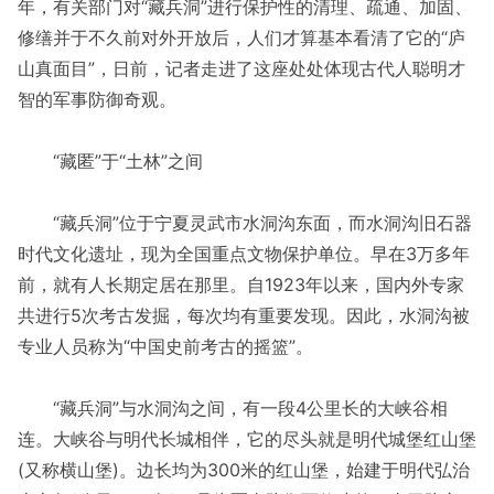
年，有关部门对“藏兵洞”进行保护性的清理、疏通、加固、
修缮并于不久前对外开放后，人们才算基本看清了它的“庐
山真面目”，日前，记者走进了这座处处体现古代人聪明才
智的军事防御奇观。
“藏匿”于“土林”之间
“藏兵洞”位于宁夏灵武市水洞沟东面，而水洞沟旧石器
时代文化遗址，现为全国重点文物保护单位。早在3万多年
前，就有人长期定居在那里。自1923年以来，国内外专家
共进行5次考古发掘，每次均有重要发现。因此，水洞沟被
专业人员称为“中国史前考古的摇篮”。
“藏兵洞”与水洞沟之间，有一段4公里长的大峡谷相
连。大峡谷与明代长城相伴，它的尽头就是明代城堡红山堡
(又称横山堡)。边长均为300米的红山堡，始建于明代弘治