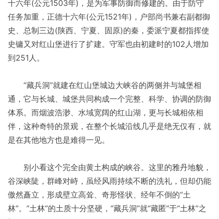
十六年(公元1503年)，是为军事防御而修建的。由于防守
任务加重，正德十六年(公元1521年)，户部尚书兼右副都御
史、总制三边(陕西、宁夏、固原)的秦，委派宁夏都指挥使
史镛又对红山堡进行了扩建。守军也由初建时的102人增加
到251人。
“藏兵洞”就建在红山堡城边大峡谷的两侧并与城堡相
通，它与长城、城堡共同构成一个完整、科学、协调的防御
体系。而烟波浩渺、水域宽阔的红山湖，更与长城相依相
伴，这种奇特的景观，在整个长城沿线几乎是绝无仅有，就
是在其他地方也是难得一见。
别小看这个完全由黄土构成的峡谷。这里的雅丹地貌，
谷深峡陡，群峰对峙，虽经风雨持续不断的洗礼，但却仍能
傲然矗立，形成壁立高耸、奇形怪状、经年不倒的“土
林”。“土林”的土质十分坚硬，“藏兵洞”就“藏匿”于“土林”之