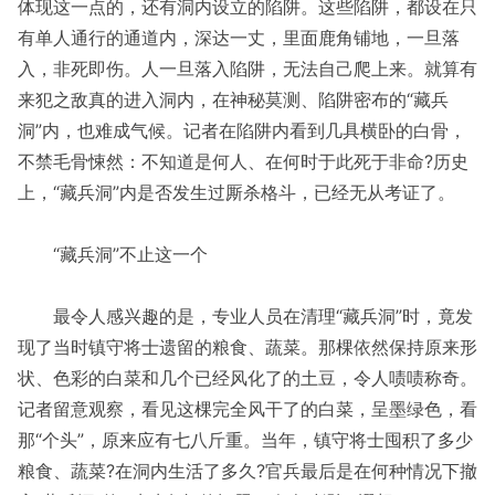
体现这一点的，还有洞内设立的陷阱。这些陷阱，都设在只
有单人通行的通道内，深达一丈，里面鹿角铺地，一旦落
入，非死即伤。人一旦落入陷阱，无法自己爬上来。就算有
来犯之敌真的进入洞内，在神秘莫测、陷阱密布的“藏兵
洞”内，也难成气候。记者在陷阱内看到几具横卧的白骨，
不禁毛骨悚然：不知道是何人、在何时于此死于非命?历史
上，“藏兵洞”内是否发生过厮杀格斗，已经无从考证了。
“藏兵洞”不止这一个
最令人感兴趣的是，专业人员在清理“藏兵洞”时，竟发
现了当时镇守将士遗留的粮食、蔬菜。那棵依然保持原来形
状、色彩的白菜和几个已经风化了的土豆，令人啧啧称奇。
记者留意观察，看见这棵完全风干了的白菜，呈墨绿色，看
那“个头”，原来应有七八斤重。当年，镇守将士囤积了多少
粮食、蔬菜?在洞内生活了多久?官兵最后是在何种情况下撤