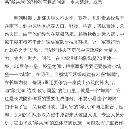
离“藏兵洞”的?种种有趣的问题，令人猜测、遐想。
明朝时期，北部边境久不太平。鞑靼、瓦剌贵族经常率
兵南下，到中原地区掠夺人口、财物、牲畜，骚扰百姓，杀
伤边民。由于他们经常在草盛马肥、粮熟秋收之际入寇，中
原王朝不得不于此时调集军队对抗其骚扰。这一军事行动，
也就称之为“防秋”。“防秋”耗去了历代中原政权的大量人
力、物力、财力。明代，在长城沿线的防御是70里建一
城、30里修一堡。城堡之间，根据军事需要还要修建小城
堡——“城障”。在明代，自横城至延绥就建有21座“城障”。
在长城内侧，每隔5里还要修筑一座黄土夯筑的烽火台。
与“藏兵洞”结成“攻守同盟”的红山堡，就是一个“城障”，它
也是长城防御体系的重要组成部分。不要小看这个“城障”，
由于有了它，又有进可攻、退可守的“藏兵洞”与之配合，鞑
靼、瓦剌的军队多次入侵中原都未从这里入境。专业人员分
析，红山堡及“藏兵洞”的立体防御设施，可能发挥了重要作