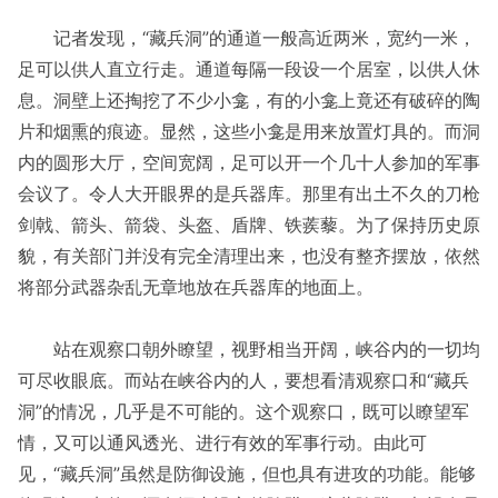
记者发现，“藏兵洞”的通道一般高近两米，宽约一米，
足可以供人直立行走。通道每隔一段设一个居室，以供人休
息。洞壁上还掏挖了不少小龛，有的小龛上竟还有破碎的陶
片和烟熏的痕迹。显然，这些小龛是用来放置灯具的。而洞
内的圆形大厅，空间宽阔，足可以开一个几十人参加的军事
会议了。令人大开眼界的是兵器库。那里有出土不久的刀枪
剑戟、箭头、箭袋、头盔、盾牌、铁蒺藜。为了保持历史原
貌，有关部门并没有完全清理出来，也没有整齐摆放，依然
将部分武器杂乱无章地放在兵器库的地面上。
站在观察口朝外瞭望，视野相当开阔，峡谷内的一切均
可尽收眼底。而站在峡谷内的人，要想看清观察口和“藏兵
洞”的情况，几乎是不可能的。这个观察口，既可以瞭望军
情，又可以通风透光、进行有效的军事行动。由此可
见，“藏兵洞”虽然是防御设施，但也具有进攻的功能。能够