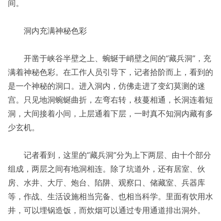
间。
洞内充满神秘色彩
开凿于峡谷半壁之上、蜿蜒于峭壁之间的“藏兵洞”，充
满着神秘色彩。在工作人员引导下，记者拾阶而上，看到的
是一个神秘的洞口。进入洞内，仿佛走进了变幻莫测的迷
宫。只见地洞蜿蜒曲折，左弯右转，枝蔓相通，长洞连着短
洞，大间接着小间，上层通着下层，一时真不知洞内藏有多
少玄机。
记者看到，这里的“藏兵洞”分为上下两层、由十个部分
组成，两层之间有地洞相连。除了坑道外，还有居室、伙
房、水井、大厅、炮台、陷阱、观察口、储藏室、兵器库
等，作战、生活设施相当完备、也相当科学。里面有饮用水
井，可以埋锅造饭，而炊烟可以通过专用通道排出洞外。