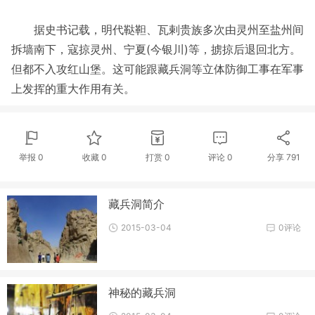
据史书记载，明代鞑靼、瓦剌贵族多次由灵州至盐州间
拆墙南下，寇掠灵州、宁夏(今银川)等，掳掠后退回北方。
但都不入攻红山堡。这可能跟藏兵洞等立体防御工事在军事
上发挥的重大作用有关。
举报 0
收藏 0
打赏
0
评论
0
分享
791
藏兵洞简介
2015-03-04
0评论
神秘的藏兵洞