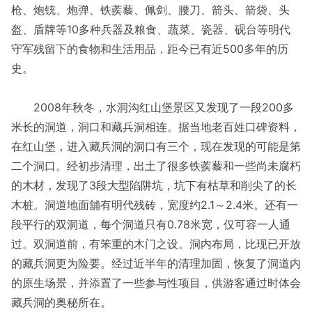
枪、炮铳、炮弹、铁蒺藜、佩剑、腰刀、箭头、箭袋、头
盔、盾牌等10多种兵器及粮食、蔬菜、瓷器、砚台等明代
守军残留下的食物和生活用品，距今已有近500多年的历
史。
2008年秋冬，水洞沟红山堡景区又发现了一段200多
米长的洞道，洞口和藏兵洞相连。据当地老百姓口碑资料，
在红山堡，进入藏兵洞的洞口有三个，现在发现的可能是第
二个洞口。经初步清理，出土了很多铁蒺藜和一些尚未腐朽
的木材，发现了3段大型陷阱坑，坑下有枯草和削尖了的长
木桩。洞道地面舖有明代残砖，宽度约2.1～2.4米。还有一
段平行的双洞道，每个洞道只有0.78米宽，仅可容一人通
过。双洞道前，有笨重的木门之设。洞内布局，比现已开放
的藏兵洞更为险要。经过近半年的清理加固，恢复了洞道内
的原生场景，并添置了一些参与性项目，供游客通过时体会
藏兵洞的奥秘所在。