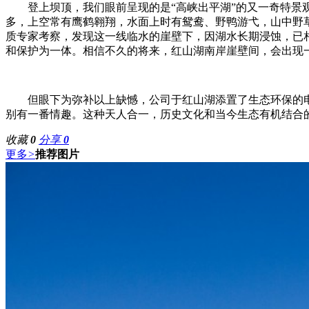
登上坝顶，我们眼前呈现的是“高峡出平湖”的又一奇特景观，
多，上空常有鹰鹤翱翔，水面上时有鸳鸯、野鸭游弋，山中野
质专家考察，发现这一线临水的崖壁下，因湖水长期浸蚀，已
和保护为一体。相信不久的将来，红山湖南岸崖壁间，会出现一
但眼下为弥补以上缺憾，公司于红山湖添置了生态环保的电
别有一番情趣。这种天人合一，历史文化和当今生态有机结合的
收藏
0
分享
0
更多
>
推荐图片