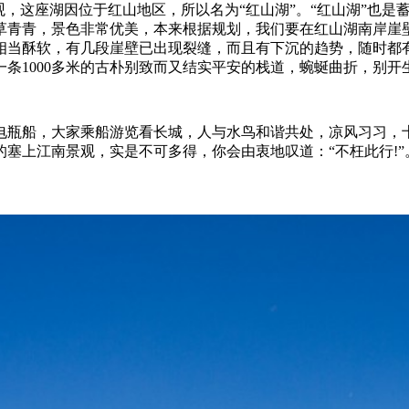
这座湖因位于红山地区，所以名为“红山湖”。“红山湖”也是
草青青，景色非常优美，本来根据规划，我们要在红山湖南岸崖
相当酥软，有几段崖壁已出现裂缝，而且有下沉的趋势，随时都
条1000多米的古朴别致而又结实平安的栈道，蜿蜒曲折，别开
瓶船，大家乘船游览看长城，人与水鸟和谐共处，凉风习习，十
塞上江南景观，实是不可多得，你会由衷地叹道：“不枉此行!”