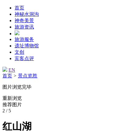
首页
神秘水洞沟
神奇美景
旅游资讯
旅游服务
遗址博物馆
文创
宾客点评
EN
首页
>
景点览胜
图片浏览完毕
重新浏览
推荐图片
2
/ 5
红山湖