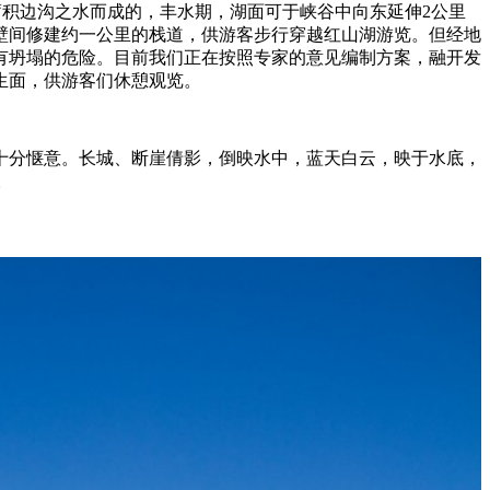
蓄积边沟之水而成的，丰水期，湖面可于峡谷中向东延伸2公里
壁间修建约一公里的栈道，供游客步行穿越红山湖游览。但经地
有坍塌的危险。目前我们正在按照专家的意见编制方案，融开发
生面，供游客们休憩观览。
分惬意。长城、断崖倩影，倒映水中，蓝天白云，映于水底，
。