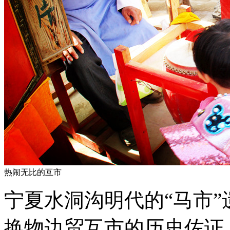
热闹无比的互市
宁夏水洞沟明代的“马市
换物边贸互市的历史佐证