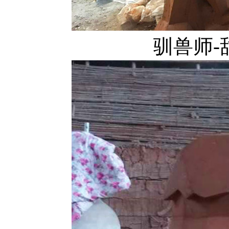
驯兽师-甜