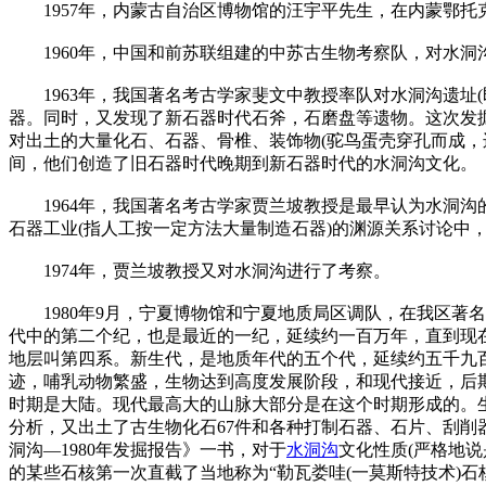
1957年，内蒙古自治区博物馆的汪宇平先生，在内蒙鄂托
1960年，中国和前苏联组建的中苏古生物考察队，对水洞沟遗址
1963年，我国著名考古学家斐文中教授率队对水洞沟遗址(
器。同时，又发现了新石器时代石斧，石磨盘等遗物。这次发
对出土的大量化石、石器、骨椎、装饰物(驼鸟蛋壳穿孔而成，
间，他们创造了旧石器时代晚期到新石器时代的水洞沟文化。
1964年，我国著名考古学家贾兰坡教授是最早认为水洞沟的
石器工业(指人工按一定方法大量制造石器)的渊源关系讨论中
1974年，贾兰坡教授又对水洞沟进行了考察。
1980年9月，宁夏博物馆和宁夏地质局区调队，在我区著
代中的第二个纪，也是最近的一纪，延续约一百万年，直到现
地层叫第四系。新生代，是地质年代的五个代，延续约五千九
迹，哺乳动物繁盛，生物达到高度发展阶段，和现代接近，后
时期是大陆。现代最高大的山脉大部分是在这个时期形成的。生
分析，又出土了古生物化石67件和各种打制石器、石片、刮削
洞沟—1980年发掘报告》一书，对于
水洞沟
文化性质(严格地
的某些石核第一次直截了当地称为“勒瓦娄哇(一莫斯特技术)石