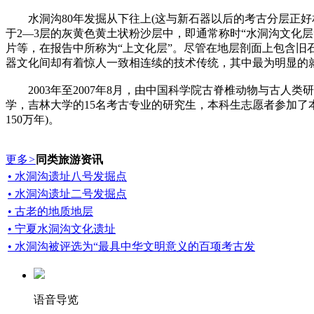
水洞沟80年发掘从下往上(这与新石器以后的考古分层正好相反
于2—3层的灰黄色黄土状粉沙层中，即通常称时“水洞沟文化层
片等，在报告中所称为“上文化层”。尽管在地层剖面上包含
器文化间却有着惊人一致相连续的技术传统，其中最为明显的
2003年至2007年8月，由中国科学院古脊椎动物与古人
学，吉林大学的15名考古专业的研究生，本科生志愿者参加了本
150万年)。
更多
>
同类旅游资讯
• 水洞沟遗址八号发掘点
• 水洞沟遗址二号发掘点
• 古老的地质地层
• 宁夏水洞沟文化遗址
• 水洞沟被评选为“最具中华文明意义的百项考古发
语音导览