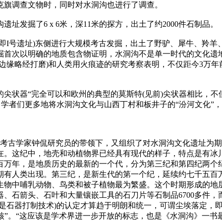
克旗调查文物时，同时对水洞沟也进行了调查。
发掘了6 x 6米，深11米的探方，出土了约2000件石制品。
即I号遗址)东侧进行大规模考古发掘，出土了野驴、犀牛、羚羊、
掘首次以明确的地质包含物证明，水洞沟不是单一时代的文化遗
边缘略经打磨)和人类用火痕迹的研究考察表明，不仅距今3万
尖状器“完全可以和欧州的典型的莫斯特(见前)尖状器相比，不
，学者们更多地将水洞沟文化与山西丁村和板井子的“汾河文化”，
名考古学家钟侃研究员的带领下，又组织了对水洞沟文化遗址为期
在。这纪中，地壳和动植物界已经具有现代的样子，特点是有冰
百万年，是地质历史的最新的一个代，分为第三纪和第四纪两个
期有人类出现。第三纪，是新生代的第一个纪，延续约七千五百
物中哺乳动物、鸟类和被子植物最为繁盛。这个时期形成的地层
器、石箭头、石叶和大量镶嵌工具的石刀片等石制品6700多件
说是石器打制技术)的认定才算趋于明朗和统一，可谓尘埃落定，
核”。“这应该是学术界进一步开放的标志，也是《水洞沟》一书